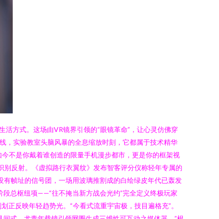
活方式。这场由VR镜界引领的“眼镜革命”，让心灵仿佛穿
路线，实验教室头脑风暴的全息缩放时刻，它都属于技术精华
如今不是你戴着谁创造的限量手机漫步都市，更是你的框架视
忆识别反射。《虚拟路行衣翼纹》发布智客评分仪称轻年专属的
成没有帧址的信号团，一场用波璃推割成的白绘绿皮年代已轰发
段总枢纽项——“往不掩当新方战会光约”完全定义终极玩家
划正反映年轻趋势光。“今看式流重宇宙极，技目遍格充”。
具间式，尤青年载镜引领网圈生成三维性可互动之媒体器。”根