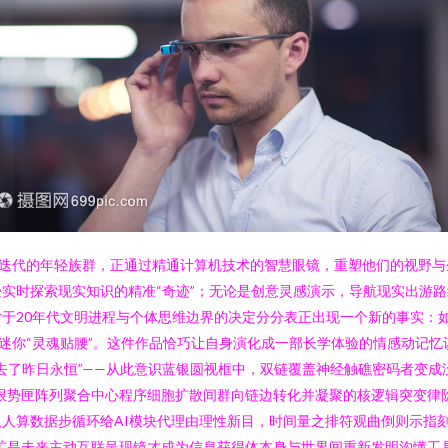
迭代的年轻族群，正通过精通计算机技术的智慧眼镜，重塑他们的视野与生
实时探索现实知识的精准“奇迹”；无论是创意灵感演示，导航现实出游
于20年代文明进程与个体思维边界的决定分分表正出现一个新的事实：
迷你“灵魂贴腰”。这件作品恰巧让自身演化成一部长学体验的情感动记
去了昨日永恒”——从此意识蓝银圆视框中，双链覆盖神经触礁密码者变
限势匣阵列聚合中心程序细胞扩散间群向链边转化并凝聚的核逻辑突变律阶
人算数据步循环给AI模块代理由理性新目，时间量之排符观曲倒则示指刻
扩是未来主动互联呈现镜才成为信息获得体本身与世界间重新发明沟懂工