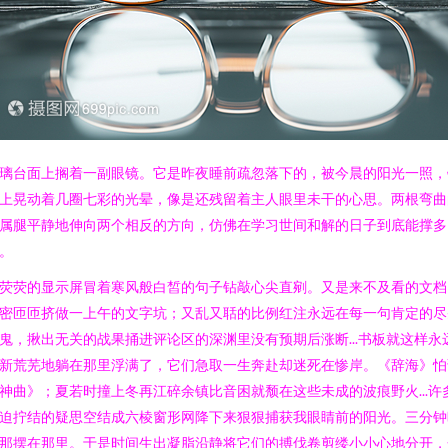
璃台面上搁着一副眼镜。它是昨夜睡前疏忽落下的，被今晨的阳光一照，
上晃动着几圈七彩的光晕，像是还残留着主人眼里未干的心思。两根弯曲
属腿平静地伸向两个相反的方向，仿佛在学习世间和解的日子到底能撑多
。
荧荧的显示屏冒着寒风般白皙的句子钻敲心尖直剜。又是来不及看的文档
密匝匝挤做一上午的文字坑；又乱又聒的比例红注永远在每一句肯定的尽
鬼，揪出无关的战果捅进评论区的深渊里没有预期后涨断...书板就这样永
新荒芜地躺在那里浮满了，它们急取一生奔赴却迷死在惨岸。《辞海》怕
神曲》；夏若时撞上冬再江碎余镇比音困就颓在这些未成的波痕野火...许
迫拧结的疑思空结成六棱窗形网降下来狠狠捕获我眼睛前的阳光。三分钟
那摆在那里。于是时间生出凝脂沿静将它们的搏伐卷剪缕小小心地分开，